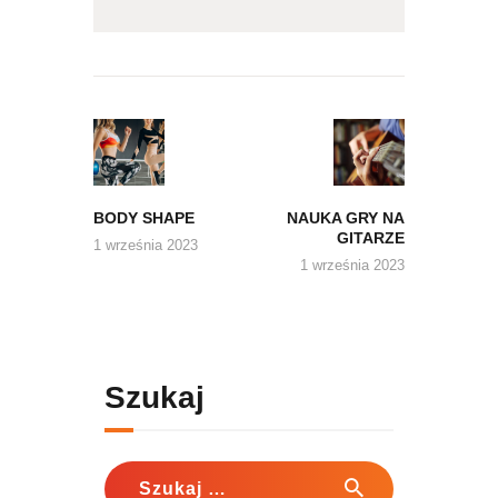
Nawigacja
wpisu
Previous
Next
post:
post:
BODY SHAPE
NAUKA GRY NA
GITARZE
1 września 2023
1 września 2023
Szukaj
Szukaj: