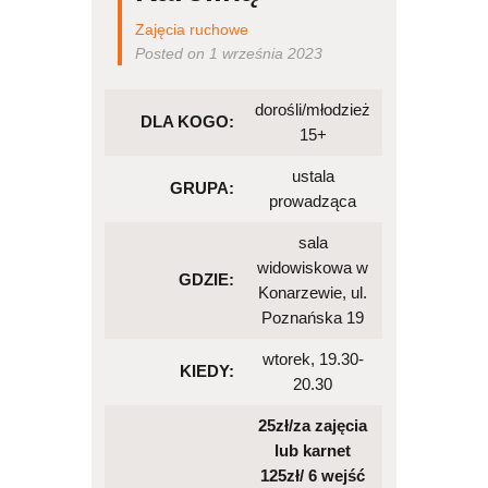
Zajęcia ruchowe
Posted on 1 września 2023
dorośli/młodzież
DLA KOGO:
15+
ustala
GRUPA:
prowadząca
sala
widowiskowa w
GDZIE:
Konarzewie, ul.
Poznańska 19
wtorek, 19.30-
KIEDY:
20.30
25zł/za zajęcia
lub karnet
125zł/ 6 wejść