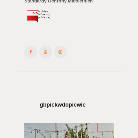
Standardy Ochrony Małoletnich
gbpickwdopiewie