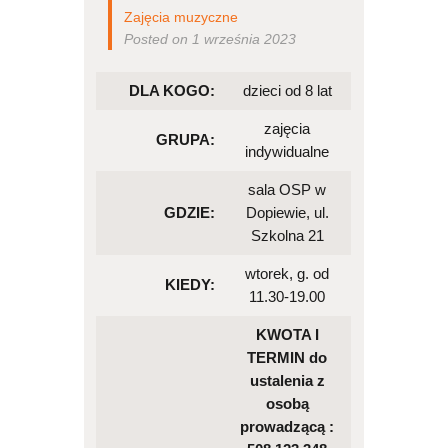
Zajęcia muzyczne
Posted on 1 września 2023
DLA KOGO:
dzieci od 8 lat
zajęcia
GRUPA:
indywidualne
sala OSP w
GDZIE:
Dopiewie, ul.
Szkolna 21
wtorek, g. od
KIEDY:
11.30-19.00
KWOTA I
TERMIN do
ustalenia z
osobą
prowadzącą :