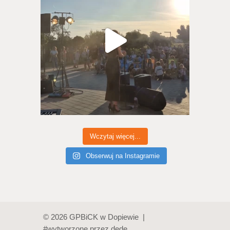
Wczytaj więcej...
Obserwuj na Instagramie
© 2026 GPBiCK w Dopiewie |
#wytworzone przez
dede