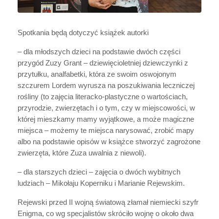
Spotkania będą dotyczyć książek autorki
– dla młodszych dzieci na podstawie dwóch części
przygód Zuzy Grant – dziewięcioletniej dziewczynki z
przytułku, analfabetki, która ze swoim oswojonym
szczurem Lordem wyrusza na poszukiwania leczniczej
rośliny (to zajęcia literacko-plastyczne o wartościach,
przyrodzie, zwierzętach i o tym, czy w miejscowości, w
której mieszkamy mamy wyjątkowe, a może magiczne
miejsca – możemy te miejsca narysować, zrobić mapy
albo na podstawie opisów w książce stworzyć zagrożone
zwierzęta, które Zuza uwalnia z niewoli).
– dla starszych dzieci – zajęcia o dwóch wybitnych
ludziach – Mikołaju Koperniku i Marianie Rejewskim.
Rejewski przed II wojną światową złamał niemiecki szyfr
Enigma, co wg specjalistów skróciło wojnę o około dwa