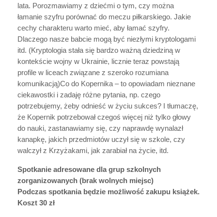
lata. Porozmawiamy z dziećmi o tym, czy można
łamanie szyfru porównać do meczu piłkarskiego. Jakie
cechy charakteru warto mieć, aby łamać szyfry.
Dlaczego nasze babcie mogą być niezłymi kryptologami
itd. (Kryptologia stała się bardzo ważną dziedziną w
kontekście wojny w Ukrainie, licznie teraz powstają
profile w liceach związane z szeroko rozumiana
komunikacją)Co do Kopernika – to opowiadam nieznane
ciekawostki i zadaję różne pytania, np. czego
potrzebujemy, żeby odnieść w życiu sukces? I tłumaczę,
że Kopernik potrzebował czegoś więcej niż tylko głowy
do nauki, zastanawiamy się, czy naprawdę wynalazł
kanapkę, jakich przedmiotów uczył się w szkole, czy
walczył z Krzyżakami, jak zarabiał na życie, itd.
Spotkanie adresowane dla grup szkolnych
zorganizowanych (brak wolnych miejsc)
Podczas spotkania będzie możliwość zakupu książek.
Koszt 30 zł