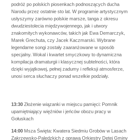
podróż po polskich piosenkach podnoszących ducha
Narodu przez ostatnie sto lat. W programie artystycznym
usłyszymy zarówno polskie marsze, tanga z okresu
dwudziestolecia międzywojennego, jak i utwory
znakomitych wykonawców, takich jak Ewa Demarczyk,
Marek Grechuta, czy Jacek Kaczmarski. Wybrane
legendarne songi zostały zaaranżowane w sposób
specjalny. Wokal i kwartet smyczkowy to dynamiczna
kompilacja dramaturgii i klasycznej subtelności, która
dzięki wyjątkowej, pełnej zadumy i refleksji atmosferze,
unosi serca słuchaczy ponad wszelkie podziały.
13:30
Złożenie wiązanki w miejscu pamięci: Pomnik
upamiętniający więźniów i jeńców obozu pracy w
Gołuskach
14:00
Msza Święta: Kwatera Siedmiu Grobów w Lasach
Zakrzewsko-Palędzkich z oprawą Orkiestry Dętej Gminy