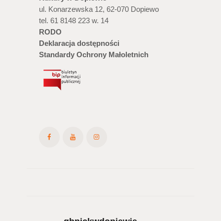
o
a
ul. Konarzewska 12, 62-070 Dopiewo
w
tel. 61 8148 223 w. 14
RODO
y
Deklaracja dostępności
Standardy Ochrony Małoletnich
s
z
u
k
i
w
a
n
i