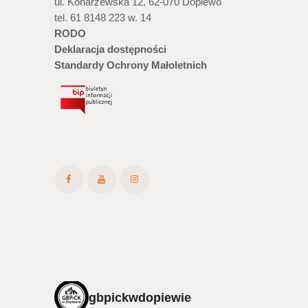
ul. Konarzewska 12, 62-070 Dopiewo
i
tel. 61 8148 223 w. 14
RODO
d
Deklaracja dostępności
o
Standardy Ochrony Małoletnich
k
a
c
h
gbpickwdopiewie