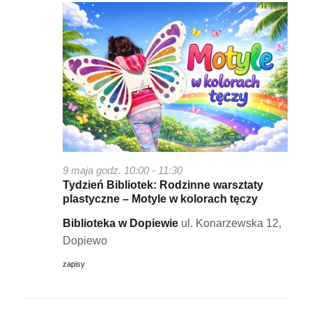
a
k
w
i
i
n
g
a
a
w
c
i
g
j
9 maja godz. 10:00
-
11:30
a
a
Tydzień Bibliotek: Rodzinne warsztaty
c
plastyczne – Motyle w kolorach tęczy
p
j
Biblioteka w Dopiewie
ul. Konarzewska 12,
o
Dopiewo
a
w
zapisy
y