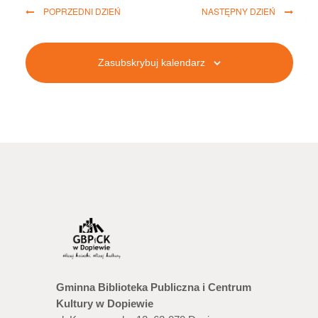
s
POPRZEDNI DZIEŃ
NASTĘPNY DZIEŃ
z
u
Zasubskrybuj kalendarz
k
i
w
a
n
i
u
i
Gminna Biblioteka Publiczna i Centrum
w
Kultury w Dopiewie