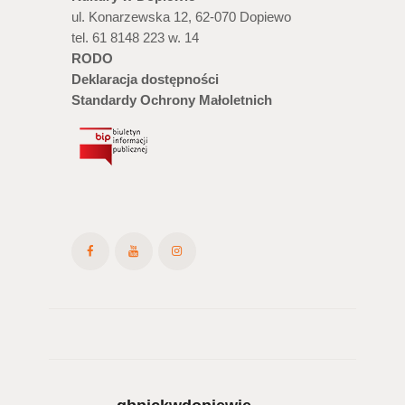
o
a
ul. Konarzewska 12, 62-070 Dopiewo
w
tel. 61 8148 223 w. 14
RODO
y
Deklaracja dostępności
Standardy Ochrony Małoletnich
s
z
u
k
i
w
a
n
i