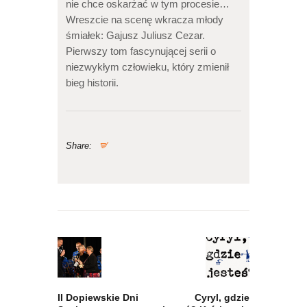
nie chce oskarżać w tym procesie…
Wreszcie na scenę wkracza młody
śmiałek: Gajusz Juliusz Cezar.
Pierwszy tom fascynującej serii o
niezwykłym człowieku, który zmienił
bieg historii.
Share:
Nawigacja
wpisu
Previous
Next
post:
post:
II Dopiewskie Dni
Cyryl, gdzie