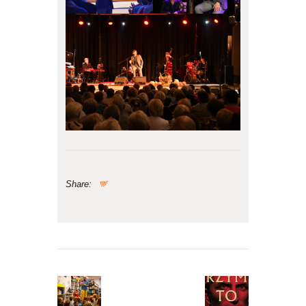
Share:
Nawigacja
wpisu
Previous
Next
post:
post: