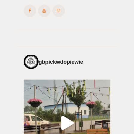
gbpickwdopiewie