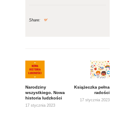
Share:
Nawigacja
wpisu
Previous
Next
post:
post:
Narodziny
Książeczka pełna
wszystkiego. Nowa
radości
historia ludzkości
17 stycznia 2023
17 stycznia 2023