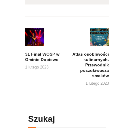
Nawigacja
wpisu
Previous
Next
post:
post:
31 Finał WOŚP w
Atlas osobliwości
Gminie Dopiewo
kulinarnych.
Przewodnik
1 lutego 2023
poszukiwacza
smaków
1 lutego 2023
Szukaj