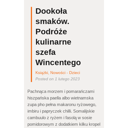
Dookoła
smaków.
Podróże
kulinarne
szefa
Wincentego
Książki
,
Nowości - Dzieci
Posted on 1 lutego 2023
Pachnąca morzem i pomarańczami
hiszpańska paella albo wietnamska
zupa pho pełna makaronu ryżowego,
imbiru i papryczek chilli. Somalijskie
cambuulo z ryżem i fasolą w sosie
pomidorowym z dodatkiem kilku kropel