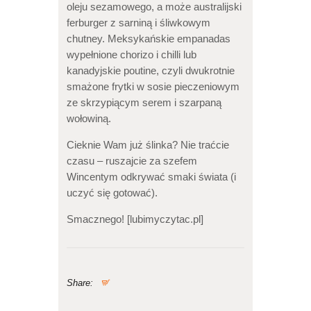
oleju sezamowego, a może australijski
ferburger z sarniną i śliwkowym
chutney. Meksykańskie empanadas
wypełnione chorizo i chilli lub
kanadyjskie poutine, czyli dwukrotnie
smażone frytki w sosie pieczeniowym
ze skrzypiącym serem i szarpaną
wołowiną.
Cieknie Wam już ślinka? Nie traćcie
czasu – ruszajcie za szefem
Wincentym odkrywać smaki świata (i
uczyć się gotować).
Smacznego! [lubimyczytac.pl]
Share: