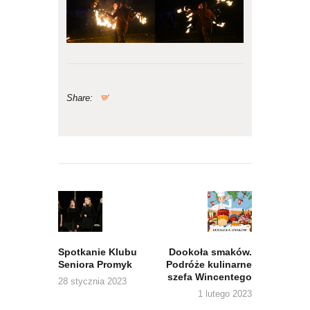
Share:
Nawigacja
wpisu
Previous
Next
post:
post:
Spotkanie Klubu
Dookoła smaków.
Seniora Promyk
Podróże kulinarne
szefa Wincentego
28 stycznia 2023
1 lutego 2023