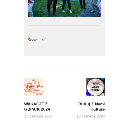
Share:
Nawigacja
wpisu
Previous
Next
post:
post:
WAKACJE Z
Buduj Z Nami
GBPiCK 2024
Kulturę
13 czerwca 2024
25 czerwca 2024