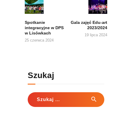
post:
post:
Spotkanie
Gala zajęć Edu-art
integracyjne w DPS
2023/2024
w Lisówkach
19 lipca 2024
25 czerwca 2024
Szukaj
Szukaj: