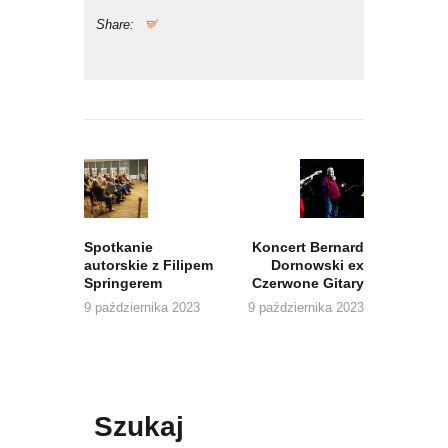
Share:
Nawigacja
wpisu
Previous
Next
post:
post:
Spotkanie
Koncert Bernard
autorskie z Filipem
Dornowski ex
Springerem
Czerwone Gitary
9 października 2023
9 października 2023
Szukaj