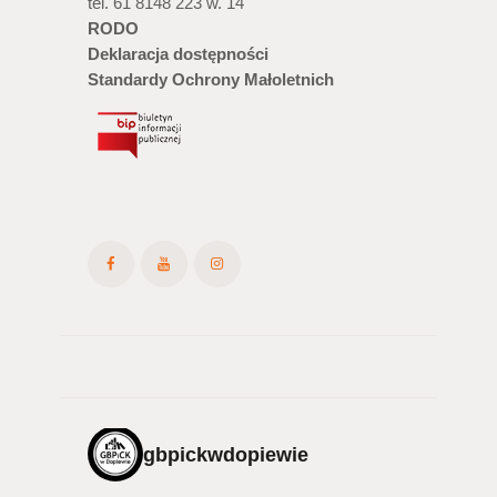
tel. 61 8148 223 w. 14
RODO
Deklaracja dostępności
Standardy Ochrony Małoletnich
gbpickwdopiewie