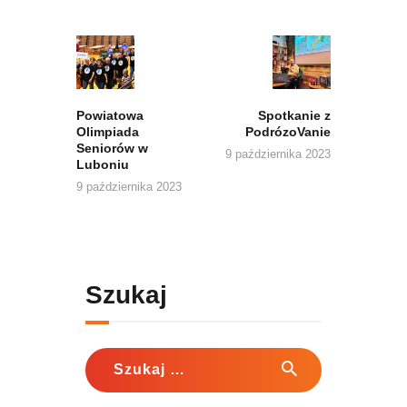
Nawigacja
wpisu
Previous
Next
post:
post:
Powiatowa
Spotkanie z
Olimpiada
PodrózoVanie
Seniorów w
9 października 2023
Luboniu
9 października 2023
Szukaj
Szukaj: