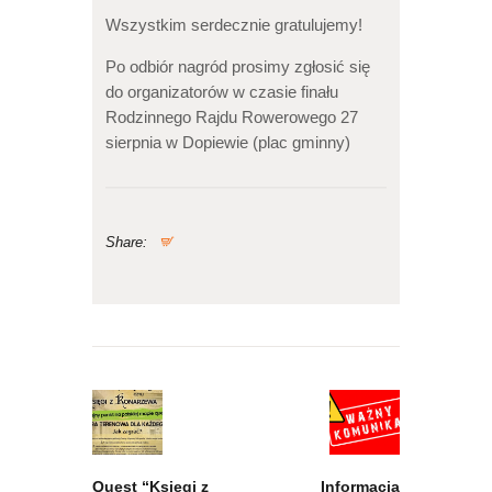
Wszystkim serdecznie gratulujemy!
Po odbiór nagród prosimy zgłosić się
do organizatorów w czasie finału
Rodzinnego Rajdu Rowerowego 27
sierpnia w Dopiewie (plac gminny)
Share:
Nawigacja
wpisu
Previous
Next
post:
post:
Quest “Księgi z
Informacja