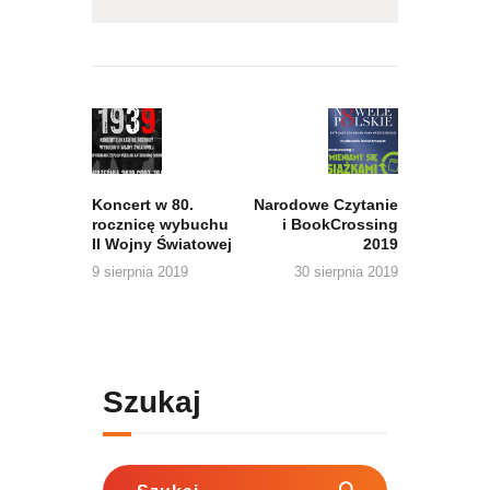
Nawigacja
wpisu
Previous
Next
post:
post:
Koncert w 80.
Narodowe Czytanie
rocznicę wybuchu
i BookCrossing
II Wojny Światowej
2019
9 sierpnia 2019
30 sierpnia 2019
Szukaj
Szukaj: