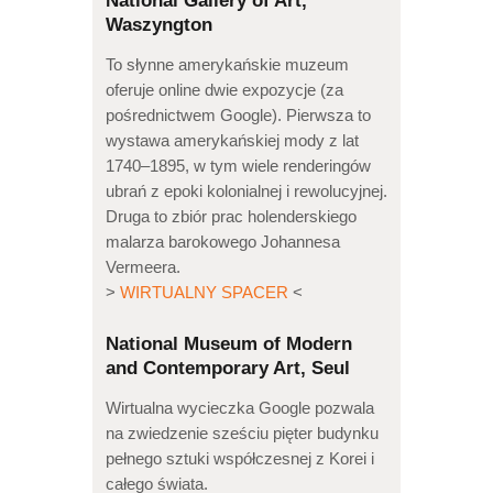
National Gallery of Art,
Waszyngton
To słynne amerykańskie muzeum
oferuje online dwie expozycje (za
pośrednictwem Google). Pierwsza to
wystawa amerykańskiej mody z lat
1740–1895, w tym wiele renderingów
ubrań z epoki kolonialnej i rewolucyjnej.
Druga to zbiór prac holenderskiego
malarza barokowego Johannesa
Vermeera.
>
WIRTUALNY SPACER
<
National Museum of Modern
and Contemporary Art, Seul
Wirtualna wycieczka Google pozwala
na zwiedzenie sześciu pięter budynku
pełnego sztuki współczesnej z Korei i
całego świata.