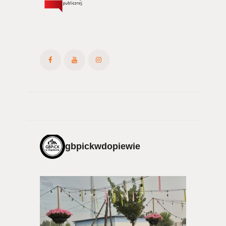
gbpickwdopiewie