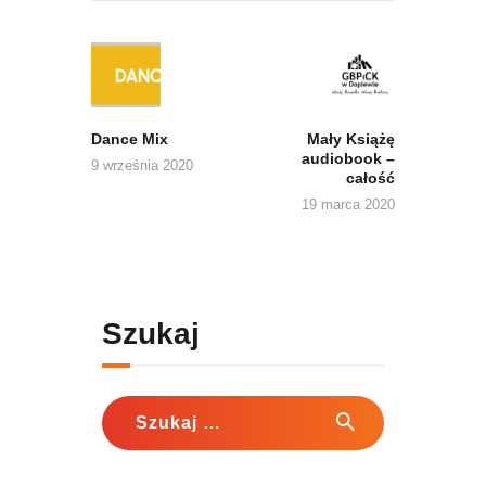
Nawigacja
wpisu
Previous
Next
post:
post:
Dance Mix
Mały Książę
audiobook –
9 września 2020
całość
19 marca 2020
Szukaj
Szukaj: