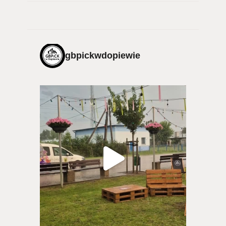
gbpickwdopiewie