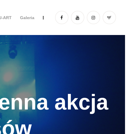
DU-ART
Galeria
ienna akcja
sów