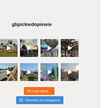
gbpickwdopiewie
Wczytaj więcej...
Obserwuj na Instagramie