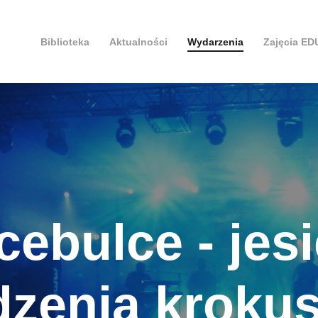
Biblioteka
Aktualności
Wydarzenia
Zajęcia E
ebulce - jes
dzenia kroku