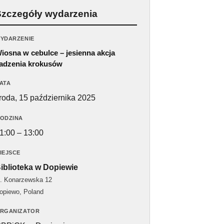
Szczegóły wydarzenia
YDARZENIE
iosna w cebulce – jesienna akcja
adzenia krokusów
ATA
roda, 15 października 2025
ODZINA
1:00 – 13:00
IEJSCE
iblioteka w Dopiewie
l. Konarzewska 12
opiewo
,
Poland
RGANIZATOR