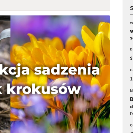
W
W
s
D
ś
G
1
M
B
u
D
O