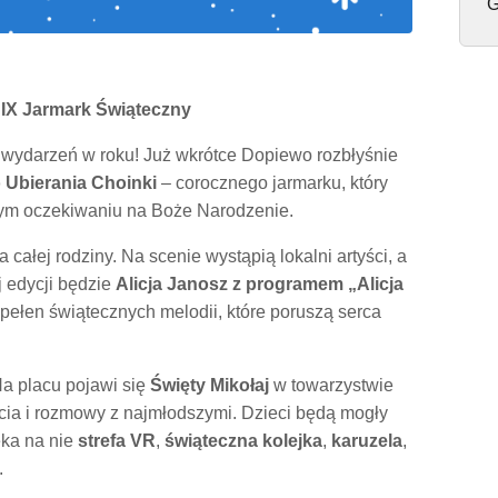
G
 IX Jarmark Świąteczny
h wydarzeń w roku! Już wkrótce Dopiewo rozbłyśnie
 Ubierania Choinki
– corocznego jarmarku, który
ym oczekiwaniu na Boże Narodzenie.
całej rodziny. Na scenie wystąpią lokalni artyści, a
 edycji będzie
Alicja Janosz z programem „Alicja
pełen świątecznych melodii, które poruszą serca
Na placu pojawi się
Święty Mikołaj
w towarzystwie
cia i rozmowy z najmłodszymi. Dzieci będą mogły
eka na nie
strefa VR
,
świąteczna kolejka
,
karuzela
,
.