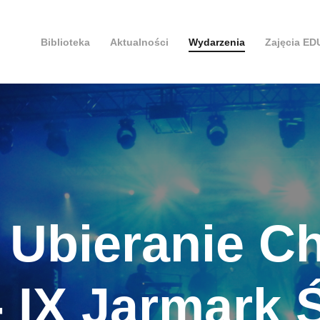
Biblioteka
Aktualności
Wydarzenia
Zajęcia E
 Ubieranie C
- IX Jarmark 