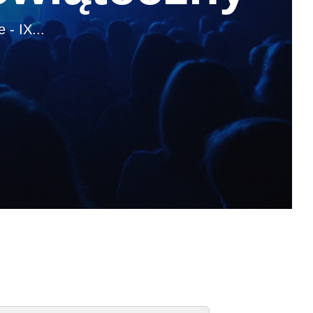
 - IX...