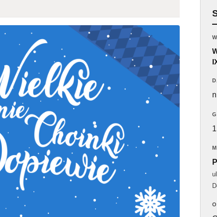
W
W
I
D
n
G
1
M
P
u
D
O