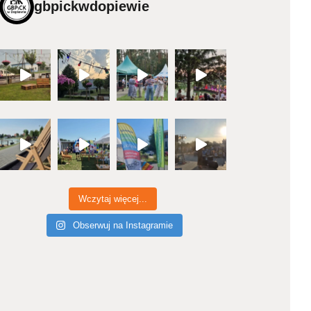
gbpickwdopiewie
Wczytaj więcej...
Obserwuj na Instagramie