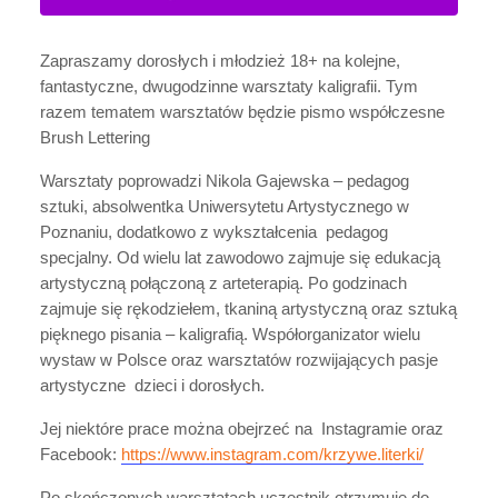
Zapraszamy dorosłych i młodzież 18+ na kolejne,
fantastyczne, dwugodzinne warsztaty kaligrafii. Tym
razem tematem warsztatów będzie pismo współczesne
Brush Lettering
Warsztaty poprowadzi Nikola Gajewska – pedagog
sztuki, absolwentka Uniwersytetu Artystycznego w
Poznaniu, dodatkowo z wykształcenia pedagog
specjalny. Od wielu lat zawodowo zajmuje się edukacją
artystyczną połączoną z arteterapią. Po godzinach
zajmuje się rękodziełem, tkaniną artystyczną oraz sztuką
pięknego pisania – kaligrafią. Współorganizator wielu
wystaw w Polsce oraz warsztatów rozwijających pasje
artystyczne dzieci i dorosłych.
Jej niektóre prace można obejrzeć na Instagramie oraz
Facebook:
https://www.instagram.com/krzywe.literki/
Po skończonych warsztatach uczestnik otrzymuje do