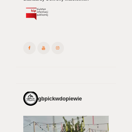
gbpickwdopiewie