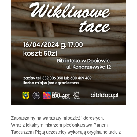
Zapraszamy na warsztaty młodzież i dorosłych.
Wraz z lokalnym mistrzem plecionkarstwa Panem
Tadeuszem Piętą uczestnicy wykonają oryginalne tacki z