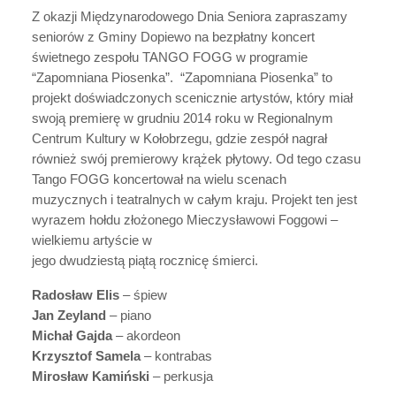
Z okazji Międzynarodowego Dnia Seniora zapraszamy
seniorów z Gminy Dopiewo na bezpłatny koncert
świetnego zespołu TANGO FOGG w programie
“Zapomniana Piosenka”. “Zapomniana Piosenka” to
projekt doświadczonych scenicznie artystów, który miał
swoją premierę w grudniu 2014 roku w Regionalnym
Centrum Kultury w Kołobrzegu, gdzie zespół nagrał
również swój premierowy krążek płytowy. Od tego czasu
Tango FOGG koncertował na wielu scenach
muzycznych i teatralnych w całym kraju. Projekt ten jest
wyrazem hołdu złożonego Mieczysławowi Foggowi –
wielkiemu artyście w
jego dwudziestą piątą rocznicę śmierci.
Radosław Elis
– śpiew
Jan Zeyland
– piano
Michał Gajda
– akordeon
Krzysztof Samela
– kontrabas
Mirosław Kamiński
– perkusja