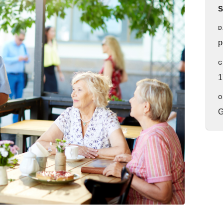
S
D
p
G
1
O
G