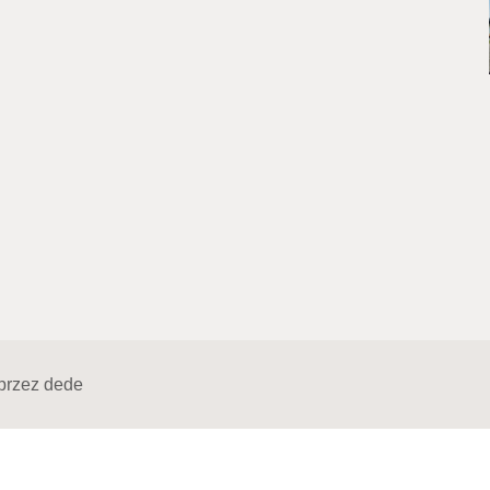
przez
dede