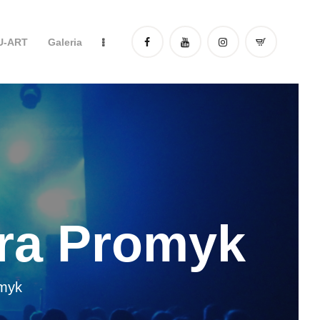
DU-ART
Galeria
ora Promyk
omyk