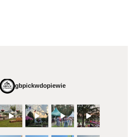
gbpickwdopiewie