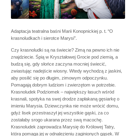
Adaptacja teatralna baśni Marii Konopnickiej p. t. “O
krasnoludkach i sierotce Marysi”.
Czy krasnoludki są na świecie? Zimą na pewno ich nie
znajdziecie. Śpią w Kryształowej Grocie pod ziemią, a
budzą się, gdy słońce zaczyna mocniej świecić,
zwiastując nadejście wiosny. Wtedy wychodzą z jaskini,
aby posilić się po długim, zimowym odpoczynku.
Pomagają dobrym ludziom i zwierzętom w potrzebie.
Krasnoludek Podziomek – największy łasuch wśród
krasnali, spotyka na swej drodze zapłakaną gęsiarkę o
imieniu Marysia. Dziewczynka nie może wrócić domu,
gdyż lisek przestraszył jej wszystkie gąski, za co
zostałaby srogo ukarana przez swą macochę.
Krasnoludek zaprowadza Marysię do Królowej Tatry,
która pomaga jej w odnalezieniu zaginionych gąsek. W