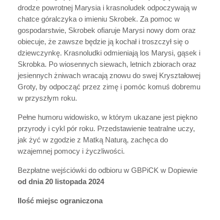
drodze powrotnej Marysia i krasnoludek odpoczywają w
chatce góralczyka o imieniu Skrobek. Za pomoc w
gospodarstwie, Skrobek ofiaruje Marysi nowy dom oraz
obiecuje, że zawsze będzie ją kochał i troszczył się o
dziewczynkę. Krasnoludki odmieniają los Marysi, gąsek i
Skrobka. Po wiosennych siewach, letnich zbiorach oraz
jesiennych żniwach wracają znowu do swej Kryształowej
Groty, by odpocząć przez zimę i pomóc komuś dobremu
w przyszłym roku.
Pełne humoru widowisko, w którym ukazane jest piękno
przyrody i cykl pór roku. Przedstawienie teatralne uczy,
jak żyć w zgodzie z Matką Naturą, zachęca do
wzajemnej pomocy i życzliwości.
Bezpłatne wejściówki do odbioru w GBPiCK w Dopiewie
od dnia 20 listopada 2024
Ilość miejsc ograniczona