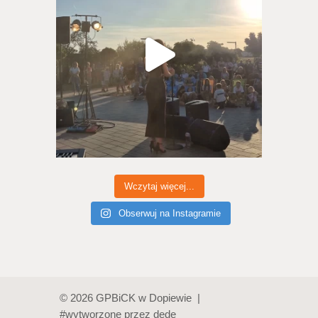
Wczytaj więcej...
Obserwuj na Instagramie
© 2026 GPBiCK w Dopiewie |
#wytworzone przez
dede