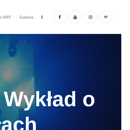
DU-ART
Galeria
- Wykład o
łach