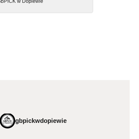
BPiCK w Dopiewie
gbpickwdopiewie