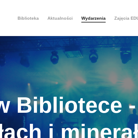
Biblioteka
Aktualności
Wydarzenia
Zajęcia E
w Bibliotece 
łach i minera