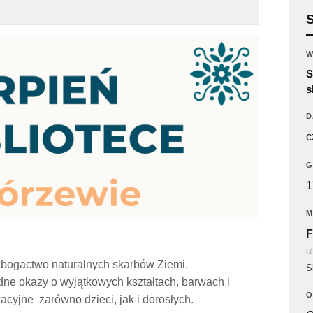
W
S
s
D
c
G
1
M
F
u
 bogactwo naturalnych skarbów Ziemi.
S
ne okazy o wyjątkowych kształtach, barwach i
O
cyjne zarówno dzieci, jak i dorosłych.