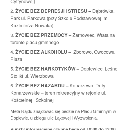
Cytrynowej)
ŻYCIE BEZ DEPRESJI I STRESU –
Dąbrówka,
Park ul. Parkowa (przy Szkole Podstawowej im.
Kazimierza Nowaka)
ŻYCIE BEZ PRZEMOCY –
Żarnowiec, Wiata na
terenie placu gminnego
ŻYCIE BEZ ALKOHOLU –
Zborowo, Owocowa
Plaża
ŻYCIE BEZ NARKOTYKÓW –
Dopiewiec, Leśne
Stoliki ul. Wierzbowa
ŻYCIE BEZ HAZARDU –
Konarzewo, Doły
Konarzewskie – teren rekreacyjny w rejonie ul.
Kościelnej i Szkolnej
Meta Rajdu znajdować się będzie na Placu Gminnym w
Dopiewie, u zbiegu ulic Łąkowej i Wyzwolenia.
Punkty
informacyjne czynne będą od 10:00 do 13:00,