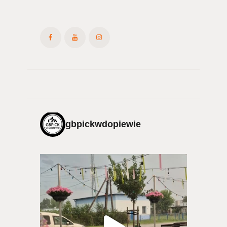
gbpickwdopiewie