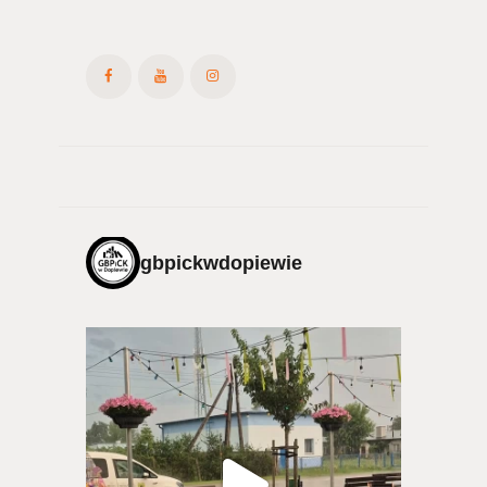
gbpickwdopiewie