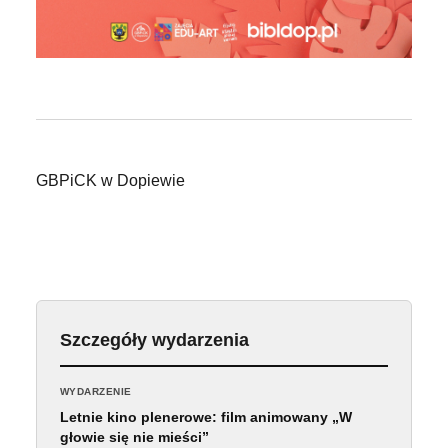
GBPiCK w Dopiewie
Szczegóły wydarzenia
WYDARZENIE
Letnie kino plenerowe: film animowany „W
głowie się nie mieści”