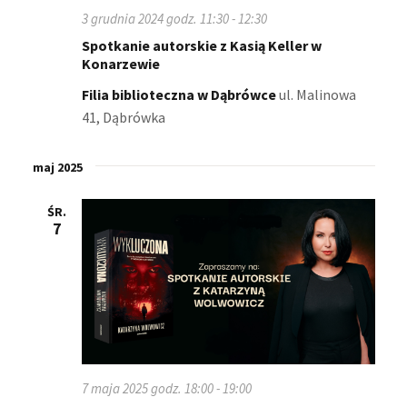
i
3 grudnia 2024 godz. 11:30
-
12:30
w
Spotkanie autorskie z Kasią Keller w
Konarzewie
i
Filia biblioteczna w Dąbrówce
ul. Malinowa
d
41, Dąbrówka
o
maj 2025
k
a
ŚR.
7
c
h
7 maja 2025 godz. 18:00
-
19:00