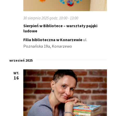
30 sierpnia 2025 godz. 10:00
-
13:00
Sierpień w Bibliotece – warsztaty pająki
ludowe
Filia biblioteczna w Konarzewie
ul.
Poznańska 19a, Konarzewo
wrzesień 2025
WT.
16