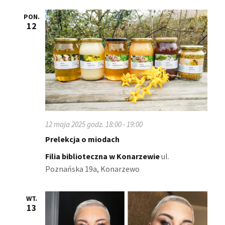
PON.
12
12 maja 2025 godz. 18:00
-
19:00
Prelekcja o miodach
Filia biblioteczna w Konarzewie
ul.
Poznańska 19a, Konarzewo
WT.
13