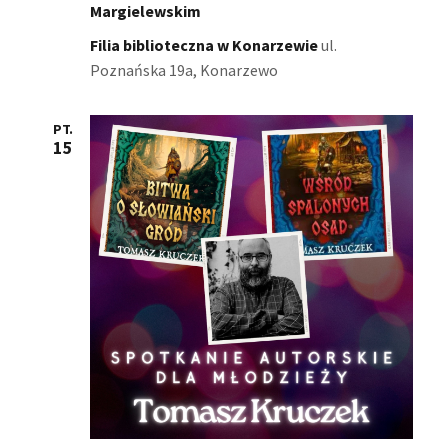
Margielewskim
N
d
Filia biblioteczna w Konarzewie
ul.
o
a
Poznańska 19a, Konarzewo
k
w
i
PT.
i
15
n
g
a
a
w
c
i
g
j
a
a
c
p
j
o
a
w