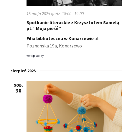
15 maja 2025 godz. 18:00
-
19:00
Spotkanie literackie z Krzysztofem Samelą
pt. “Moja pieśń”
Filia biblioteczna w Konarzewie
ul.
Poznańska 19a, Konarzewo
wstep wolny
sierpień 2025
SOB.
30