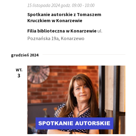
15 listopada 2024 godz. 09:00
-
10:00
y
Spotkanie autorskie z Tomaszem
Kruczkiem w Konarzewie
s
Filia biblioteczna w Konarzewie
ul.
z
Poznańska 19a, Konarzewo
u
grudzień 2024
k
i
WT.
3
w
a
n
i
u