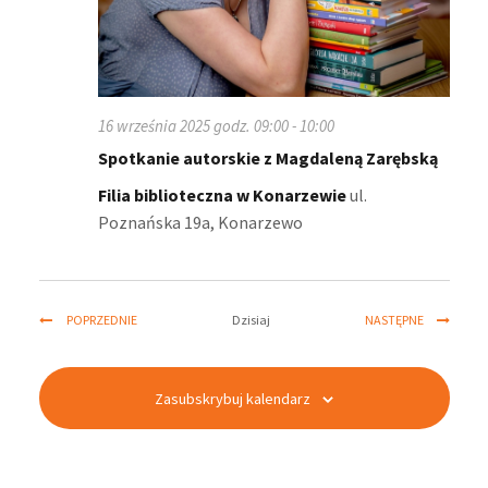
16 września 2025 godz. 09:00
-
10:00
Spotkanie autorskie z Magdaleną Zarębską
Filia biblioteczna w Konarzewie
ul.
Poznańska 19a, Konarzewo
WYDARZENIA
WYDARZEN
Dzisiaj
POPRZEDNIE
NASTĘPNE
Zasubskrybuj kalendarz