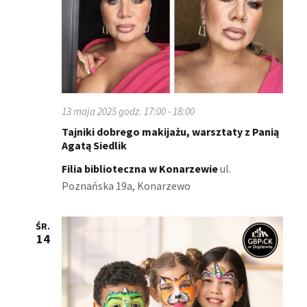
13 maja 2025 godz. 17:00
-
18:00
Tajniki dobrego makijażu, warsztaty z Panią
Agatą Siedlik
Filia biblioteczna w Konarzewie
ul.
Poznańska 19a, Konarzewo
ŚR.
14