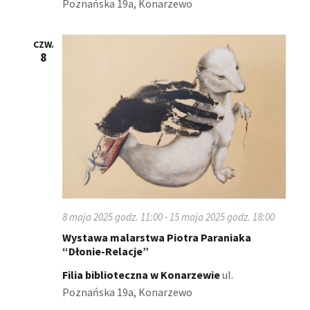
Poznańska 19a, Konarzewo
CZW.
8
8 maja 2025 godz. 11:00
-
15 maja 2025 godz. 18:00
Wystawa malarstwa Piotra Paraniaka
“Dłonie-Relacje”
Filia biblioteczna w Konarzewie
ul.
Poznańska 19a, Konarzewo