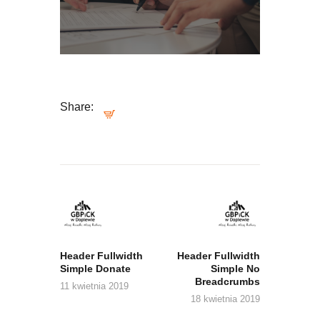
Share:
Nawigacja
wpisu
Previous
Next
post:
post:
Header Fullwidth
Header Fullwidth
Simple Donate
Simple No
Breadcrumbs
11 kwietnia 2019
18 kwietnia 2019