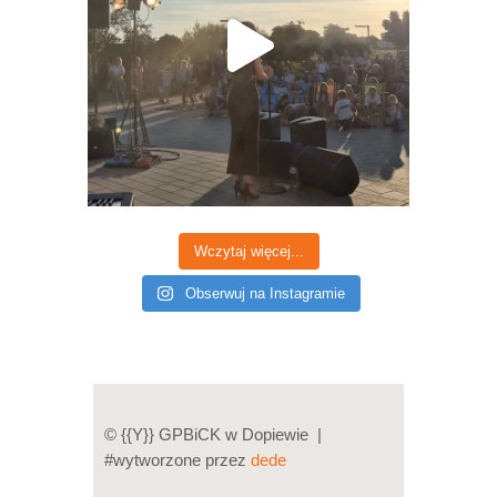
Wczytaj więcej...
Obserwuj na Instagramie
© {{Y}} GPBiCK w Dopiewie |
#wytworzone przez
dede