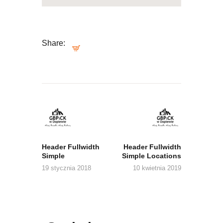
Share:
Nawigacja
wpisu
Previous
Next
post:
post:
Header Fullwidth
Header Fullwidth
Simple
Simple Locations
19 stycznia 2018
10 kwietnia 2019