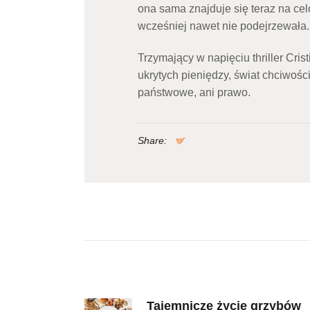
ona sama znajduje się teraz na celo
wcześniej nawet nie podejrzewała.
Trzymający w napięciu thriller Crist
ukrytych pieniędzy, świat chciwości 
państwowe, ani prawo.
Share:
Nawigacja
wpisu
Tajemnicze życie grzybów
Previous