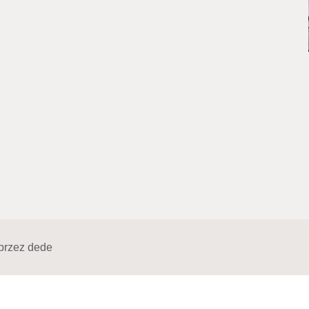
przez
dede