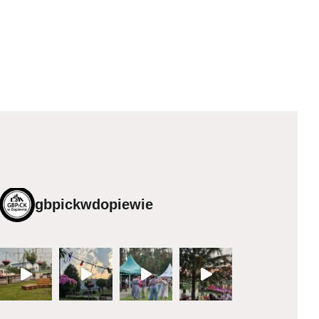
gbpickwdopiewie