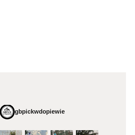
gbpickwdopiewie