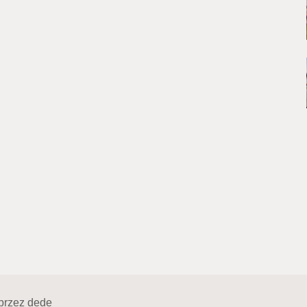
przez
dede