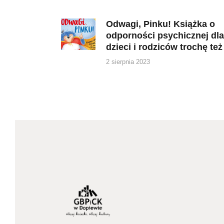
wpisu
Odwagi, Pinku! Książka o
Previous
odporności psychicznej dl
post:
dzieci i rodziców trochę też
2 sierpnia 2023