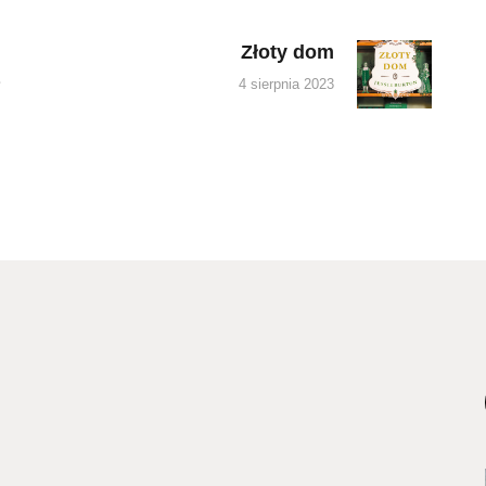
Złoty dom
Next
a
post:
4 sierpnia 2023