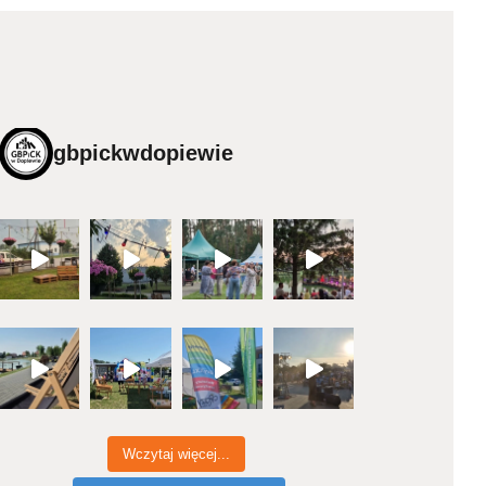
gbpickwdopiewie
Wczytaj więcej...