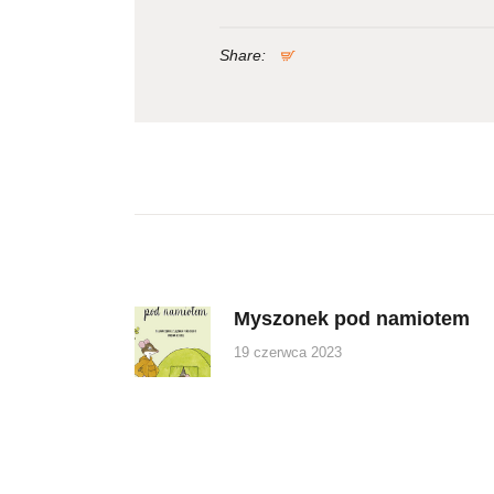
Share:
Nawigacja
wpisu
Myszonek pod namiotem
Previous
post:
19 czerwca 2023