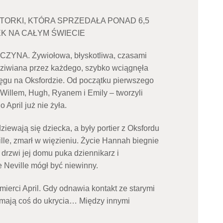
ORKI, KTÓRA SPRZEDAŁA PONAD 6,5
K NA CAŁYM ŚWIECIE
WCZYNA. Żywiołowa, błyskotliwa, czasami
dziwiana przez każdego, szybko wciągnęła
gu na Oksfordzie. Od początku pierwszego
 Willem, Hugh, Ryanem i Emily – tworzyli
April już nie żyła.
iewają się dziecka, a były portier z Oksfordu
ille, zmarł w więzieniu. Życie Hannah biegnie
drzwi jej domu puka dziennikarz i
 Neville mógł być niewinny.
ierci April. Gdy odnawia kontakt ze starymi
 mają coś do ukrycia… Między innymi