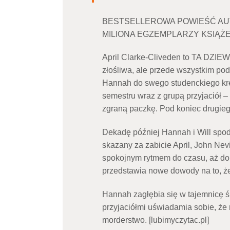
BESTSELLEROWA POWIEŚĆ AUT
MILIONA EGZEMPLARZY KSIĄŻE
April Clarke-Cliveden to TA DZIE
złośliwa, ale przede wszystkim po
Hannah do swego studenckiego krę
semestru wraz z grupą przyjaciół –
zgraną paczkę. Pod koniec drugiego 
Dekadę później Hannah i Will spodz
skazany za zabicie April, John Nev
spokojnym rytmem do czasu, aż do 
przedstawia nowe dowody na to, że
Hannah zagłębia się w tajemnicę śm
przyjaciółmi uświadamia sobie, że
morderstwo. [lubimyczytac.pl]