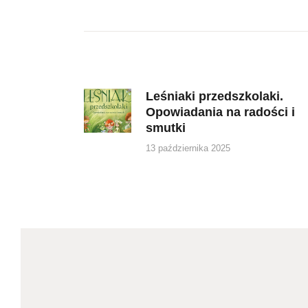
Nawigacja
wpisu
Leśniaki przedszkolaki.
Previous
Opowiadania na radości i
post:
smutki
13 października 2025