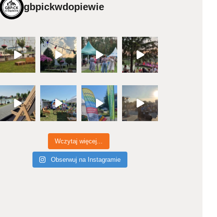
gbpickwdopiewie
Wczytaj więcej...
Obserwuj na Instagramie