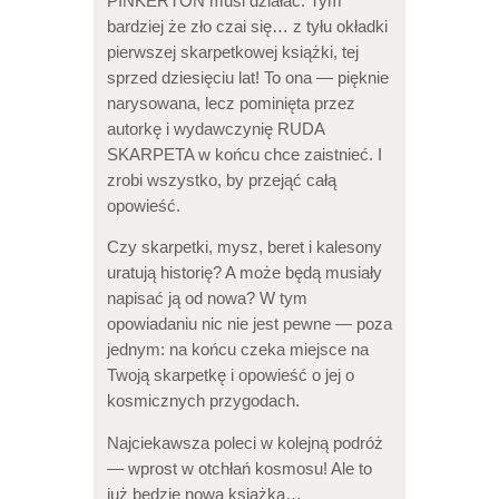
PINKERTON musi działać. Tym
bardziej że zło czai się… z tyłu okładki
pierwszej skarpetkowej książki, tej
sprzed dziesięciu lat! To ona — pięknie
narysowana, lecz pominięta przez
autorkę i wydawczynię RUDA
SKARPETA w końcu chce zaistnieć. I
zrobi wszystko, by przejąć całą
opowieść.
Czy skarpetki, mysz, beret i kalesony
uratują historię? A może będą musiały
napisać ją od nowa? W tym
opowiadaniu nic nie jest pewne — poza
jednym: na końcu czeka miejsce na
Twoją skarpetkę i opowieść o jej o
kosmicznych przygodach.
Najciekawsza poleci w kolejną podróż
— wprost w otchłań kosmosu! Ale to
już będzie nowa książka…