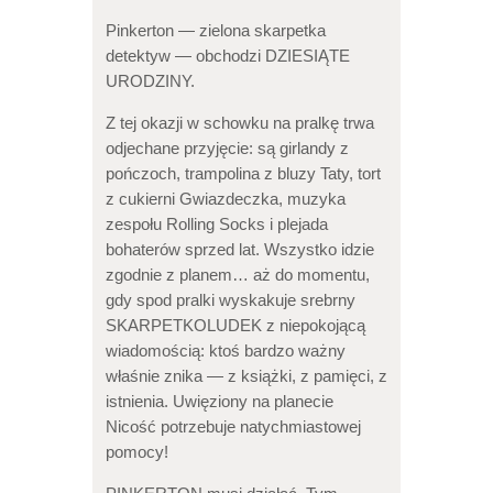
Pinkerton — zielona skarpetka
detektyw — obchodzi DZIESIĄTE
URODZINY.
Z tej okazji w schowku na pralkę trwa
odjechane przyjęcie: są girlandy z
pończoch, trampolina z bluzy Taty, tort
z cukierni Gwiazdeczka, muzyka
zespołu Rolling Socks i plejada
bohaterów sprzed lat. Wszystko idzie
zgodnie z planem… aż do momentu,
gdy spod pralki wyskakuje srebrny
SKARPETKOLUDEK z niepokojącą
wiadomością: ktoś bardzo ważny
właśnie znika — z książki, z pamięci, z
istnienia. Uwięziony na planecie
Nicość potrzebuje natychmiastowej
pomocy!