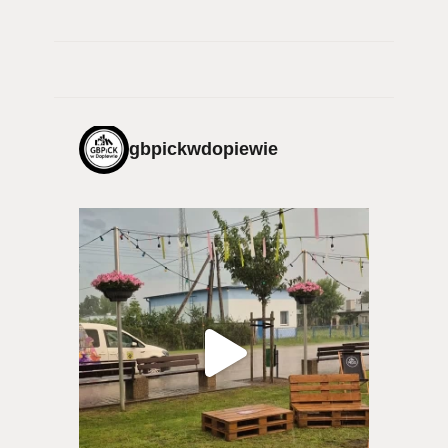
gbpickwdopiewie