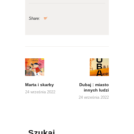
Share:
Nawigacja
wpisu
Previous
Next
post:
post:
Marta i skarby
Dubaj : miasto
innych ludzi
24 września 2022
24 września 2022
Szukaj