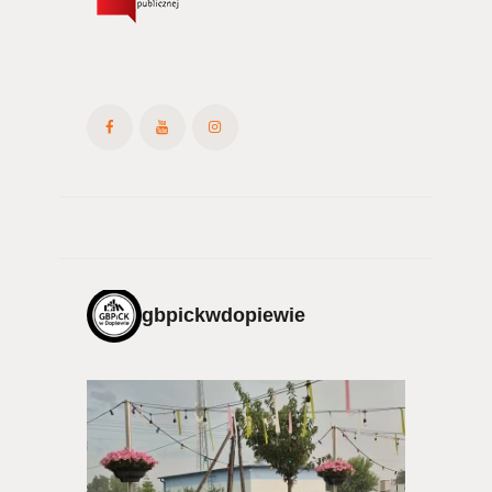
gbpickwdopiewie