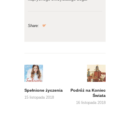
Share:
Nawigacja
wpisu
Previous
Next
post:
post:
Spełnione życzenia
Podróż na Koniec
Świata
15 listopada 2018
16 listopada 2018