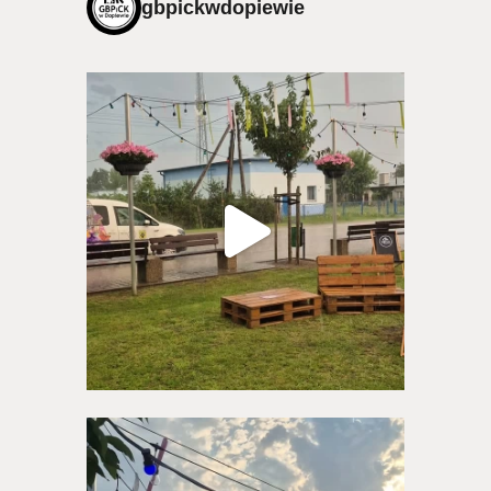
gbpickwdopiewie