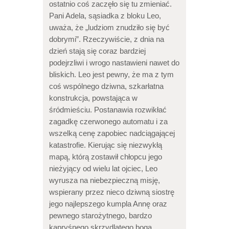
ostatnio coś zaczęło się tu zmieniać.
Pani Adela, sąsiadka z bloku Leo,
uważa, że „ludziom znudziło się być
dobrymi”. Rzeczywiście, z dnia na
dzień stają się coraz bardziej
podejrzliwi i wrogo nastawieni nawet do
bliskich. Leo jest pewny, że ma z tym
coś wspólnego dziwna, szkarłatna
konstrukcja, powstająca w
śródmieściu. Postanawia rozwikłać
zagadkę czerwonego automatu i za
wszelką cenę zapobiec nadciągającej
katastrofie. Kierując się niezwykłą
mapą, którą zostawił chłopcu jego
nieżyjący od wielu lat ojciec, Leo
wyrusza na niebezpieczną misję,
wspierany przez nieco dziwną siostrę
jego najlepszego kumpla Annę oraz
pewnego starożytnego, bardzo
kapryśnego skrzydlatego boga.