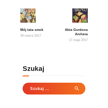
Nawigacja
wpisu
Previous
Next
post:
post:
Mój tata smok
Akta Gordona
Archera
28 marca 2017
17 maja 2017
Szukaj
Szukaj: