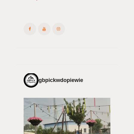
gbpickwdopiewie