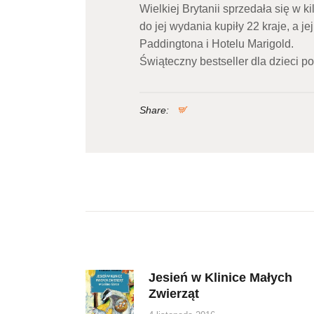
Wielkiej Brytanii sprzedała się w 
do jej wydania kupiły 22 kraje, a je
Paddingtona i Hotelu Marigold.
Świąteczny bestseller dla dzieci po
Share:
Nawigacja
wpisu
Jesień w Klinice Małych
Previous
Zwierząt
post: