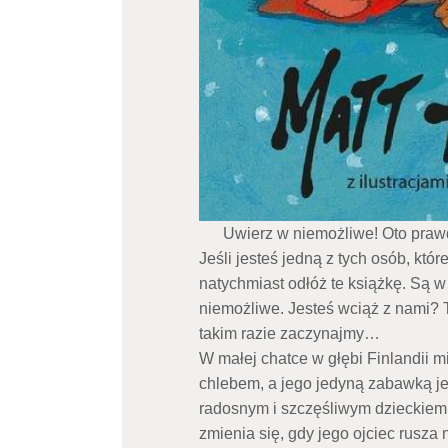
Uwierz w niemożliwe! Oto prawdz
Jeśli jesteś jedną z tych osób, któr
natychmiast odłóż te książkę. Są 
niemożliwe. Jesteś wciąż z nami? T
takim razie zaczynajmy…
W małej chatce w głębi Finlandii m
chlebem, a jego jedyną zabawką jes
radosnym i szczęśliwym dzieckiem
zmienia się, gdy jego ojciec rusz