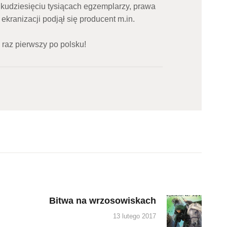
kilkudziesięciu tysiącach egzemplarzy, prawa
j ekranizacji podjął się producent m.in.
 raz pierwszy po polsku!
Bitwa na wrzosowiskach
Next
post:
13 lutego 2017