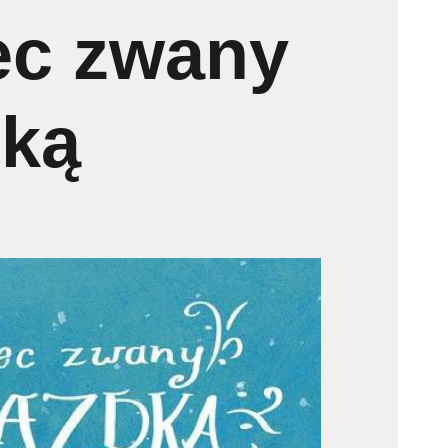
ec zwany
ką