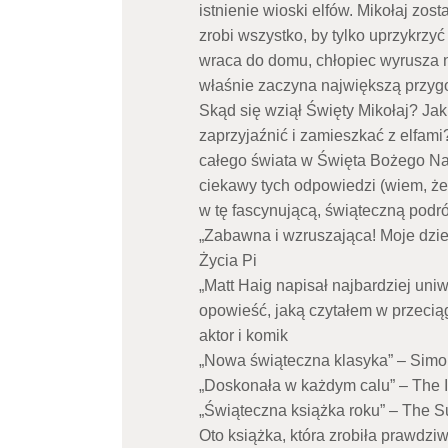
istnienie wioski elfów. Mikołaj zost
zrobi wszystko, by tylko uprzykrzyć
wraca do domu, chłopiec wyrusza n
właśnie zaczyna największą przy
Skąd się wziął Święty Mikołaj? Jak
zaprzyjaźnić i zamieszkać z elfami?
całego świata w Święta Bożego Nar
ciekawy tych odpowiedzi (wiem, że 
w tę fascynującą, świąteczną podró
„Zabawna i wzruszająca! Moje dziec
Życia Pi
„Matt Haig napisał najbardziej un
opowieść, jaką czytałem w przeciąg
aktor i komik
„Nowa świąteczna klasyka” – Simo
„Doskonała w każdym calu” – The 
„Świąteczna książka roku” – The S
Oto książka, która zrobiła prawdzi