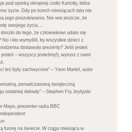
aje pod opieką okropnej ciotki Karlotty, która
 mu życie. Gdy po trzech miesiącach tata nie
a jego poszukiwania. Nie wie jeszcze, że
godę swojego życia…
 doszło do tego, że człowiekowi udało się
 No i kto wymyślił, by wszystkie dzieci z
odzenia dostawały prezenty? Jeśli jesteś
jesteś – wszyscy jesteśmy!), wyrusz z nami
ż.
i też były zachwycone” – Yann Martel, autor
iwersalną, ponadczasową świąteczną
u ostatniej dekady” – Stephen Fry, brytyjski
n Mayo, prezenter radia BBC
Independent
un
wą furorę na świecie. W ciągu miesiąca w