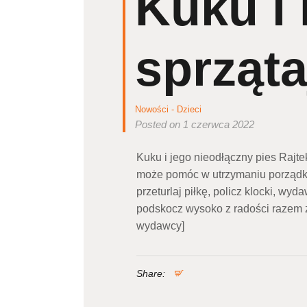
Kuku i 
sprząta
Nowości - Dzieci
Posted on 1 czerwca 2022
Kuku i jego nieodłączny pies Rajte
może pomóc w utrzymaniu porządku
przeturlaj piłkę, policz klocki, wy
podskocz wysoko z radości razem z 
wydawcy]
Share: