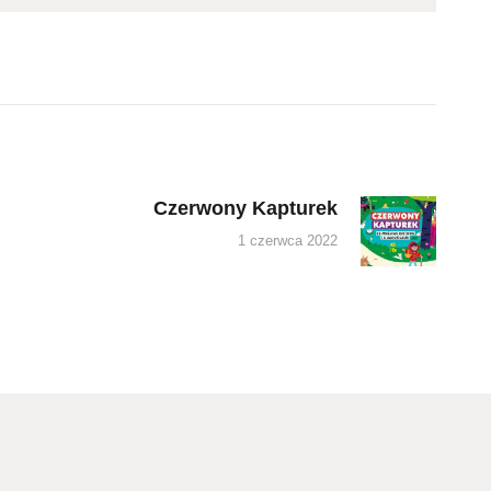
Czerwony Kapturek
Next
post:
1 czerwca 2022