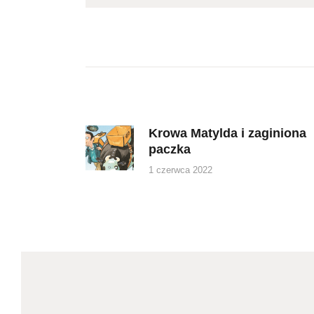
Nawigacja
wpisu
Krowa Matylda i zaginiona
Previous
paczka
post:
1 czerwca 2022