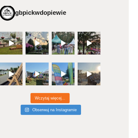
gbpickwdopiewie
Wczytaj więcej...
Obserwuj na Instagramie