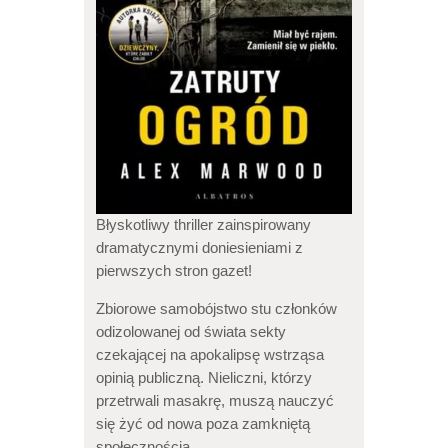
Błyskotliwy thriller zainspirowany
dramatycznymi doniesieniami z
pierwszych stron gazet!
Zbiorowe samobójstwo stu członków
odizolowanej od świata sekty
czekającej na apokalipsę wstrząsa
opinią publiczną. Nieliczni, którzy
przetrwali masakrę, muszą nauczyć
się żyć od nowa poza zamkniętą
społecznością.