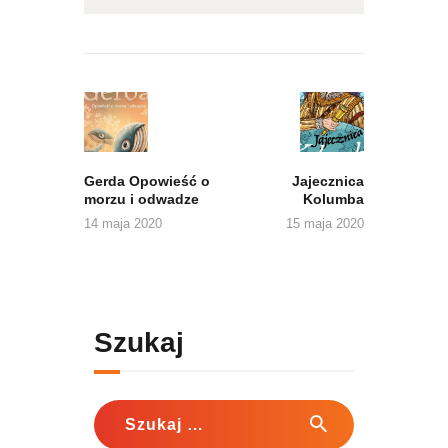
Nawigacja
wpisu
Previous
Next
post:
post:
Gerda Opowieść o
Jajecznica
morzu i odwadze
Kolumba
14 maja 2020
15 maja 2020
Szukaj
Szukaj: