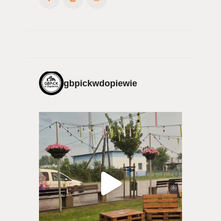
gbpickwdopiewie