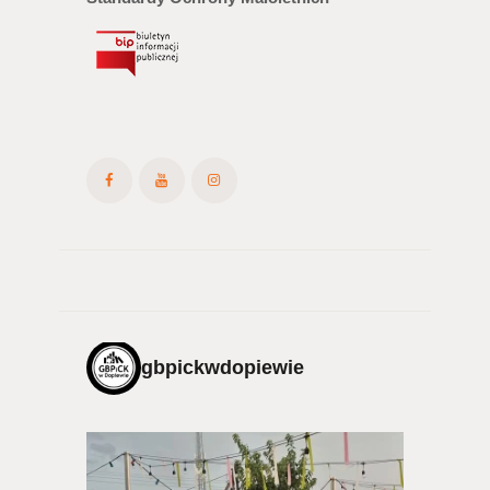
gbpickwdopiewie