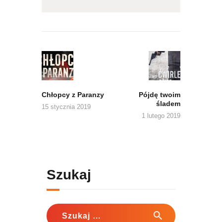
Nawigacja
wpisu
Previous
Next
post:
post:
Chłopcy z Paranzy
Pójdę twoim
śladem
15 stycznia 2019
1 lutego 2019
Szukaj
Szukaj: