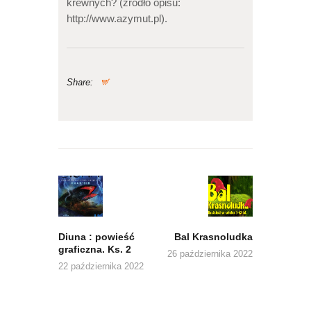
krewnych? (źródło opisu:
http://www.azymut.pl).
Share:
Nawigacja
wpisu
Previous
Next
post:
post:
Diuna : powieść
Bal Krasnoludka
graficzna. Ks. 2
26 października 2022
22 października 2022