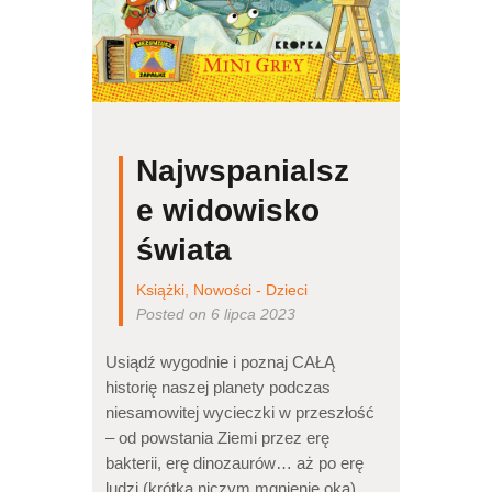
Najwspanialsz
e widowisko
świata
Książki
,
Nowości - Dzieci
Posted on 6 lipca 2023
Usiądź wygodnie i poznaj CAŁĄ
historię naszej planety podczas
niesamowitej wycieczki w przeszłość
– od powstania Ziemi przez erę
bakterii, erę dinozaurów… aż po erę
ludzi (krótką niczym mgnienie oka).