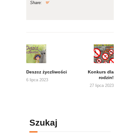
Share:
Nawigacja
wpisu
Previous
Next
post:
post:
Deszcz życzliwości
Konkurs dla
rodzin!
6 lipca 2023
27 lipca 2023
Szukaj